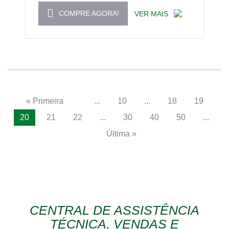
COMPRE AGORA!
VER MAIS
« Primeira
...
10
...
18
19
20
21
22
...
30
40
50
...
Última »
CENTRAL DE ASSISTÊNCIA
TÉCNICA, VENDAS E