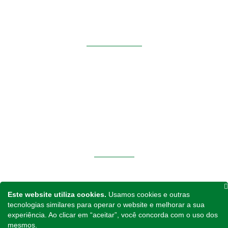
Siga-nos
INSTITUCIONAL
Home
Sobre Nós
Notícias
Contato
Política de Privacidade
PRODUTOS
Tratores
Implementos
Este website utiliza cookies.
Usamos cookies e outras
Peças para Reposição
tecnologias similares para operar o website e melhorar a sua
experiência. Ao clicar em “aceitar”, você concorda com o uso dos
Fone
mesmos.