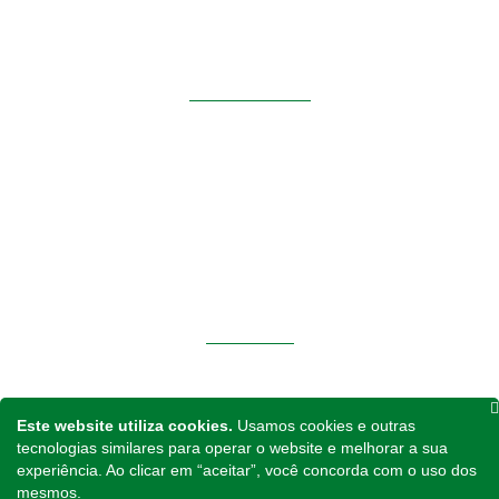
Siga-nos
INSTITUCIONAL
Home
Sobre Nós
Notícias
Contato
Política de Privacidade
PRODUTOS
Tratores
Implementos
Este website utiliza cookies.
Usamos cookies e outras
Peças para Reposição
tecnologias similares para operar o website e melhorar a sua
experiência. Ao clicar em “aceitar”, você concorda com o uso dos
Fone
mesmos.