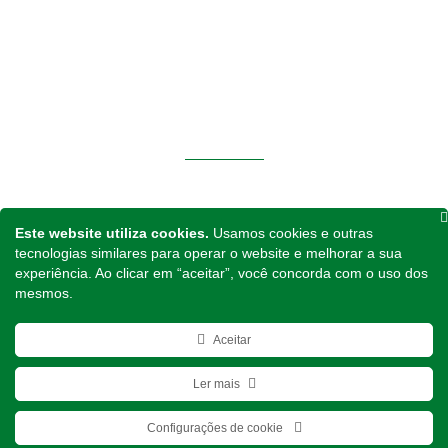
Notícias
Contato
Política de Privacidade
PRODUTOS
Tratores
Implementos
Este website utiliza cookies.
Usamos cookies e outras
Peças para Reposição
tecnologias similares para operar o website e melhorar a sua
experiência. Ao clicar em “aceitar”, você concorda com o uso dos
Fone
mesmos.
(48) 3525 - 0294 / (48) 3525 - 1289
Aceitar
Ler mais
Copyright. Todos os direitos reservados. © 2021
Configurações de cookie